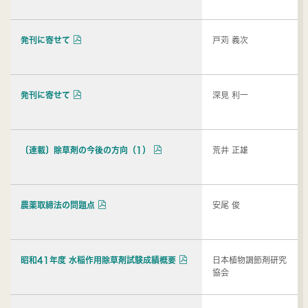
発刊に寄せて
戸苅 義次
発刊に寄せて
深見 利一
〔連載〕除草剤の今後の方向（1）
荒井 正雄
農薬取締法の問題点
安尾 俊
昭和41年度 水稲作用除草剤試験成績概要
日本植物調節剤研究
協会