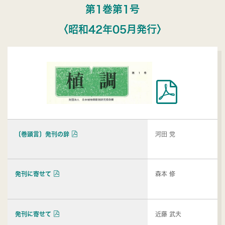
第1巻第1号
〈昭和42年05月発行〉
〔巻頭言〕発刊の辞
河田 党
発刊に寄せて
森本 修
発刊に寄せて
近藤 武夫