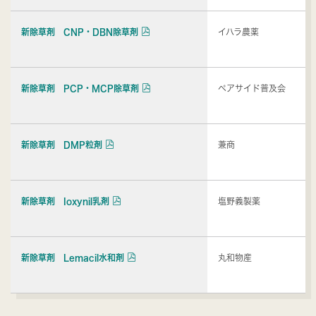
新除草剤 CNP・DBN除草剤
イハラ農薬
新除草剤 PCP・MCP除草剤
ペアサイド普及会
新除草剤 DMP粒剤
兼商
新除草剤 Ioxynil乳剤
塩野義製薬
新除草剤 Lemacil水和剤
丸和物産