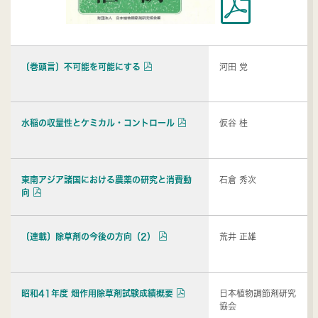
〔巻頭言〕不可能を可能にする
河田 党
水稲の収量性とケミカル・コントロール
仮谷 桂
東南アジア諸国における農薬の研究と消費動
石倉 秀次
向
〔連載〕除草剤の今後の方向（2）
荒井 正雄
昭和41年度 畑作用除草剤試験成績概要
日本植物調節剤研究
協会