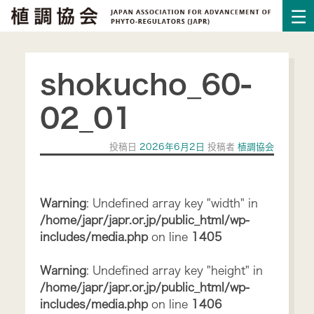
shokucho_60-
02_01
投稿日
2026年6月2日
投稿者
植調協会
Warning
: Undefined array key "width" in
/home/japr/japr.or.jp/public_html/wp-
includes/media.php
on line
1405
Warning
: Undefined array key "height" in
/home/japr/japr.or.jp/public_html/wp-
includes/media.php
on line
1406