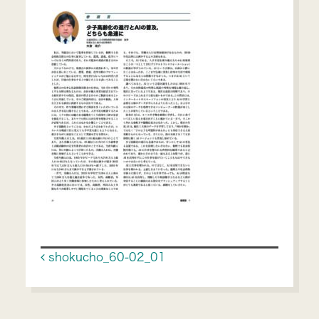
Post navigation
shokucho_60-02_01