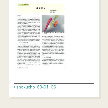
Post navigation
shokucho_60-01_06