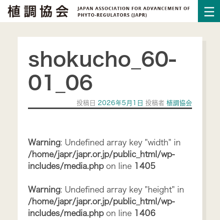
shokucho_60-
01_06
投稿日
2026年5月1日
投稿者
植調協会
Warning
: Undefined array key "width" in
/home/japr/japr.or.jp/public_html/wp-
includes/media.php
on line
1405
Warning
: Undefined array key "height" in
/home/japr/japr.or.jp/public_html/wp-
includes/media.php
on line
1406