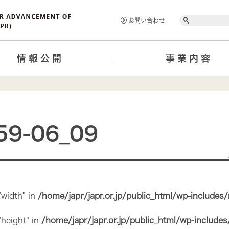
Search
お問い合わせ
情報公開
事業内容
59-06_09
"width" in
/home/japr/japr.or.jp/public_html/wp-includes
"height" in
/home/japr/japr.or.jp/public_html/wp-include