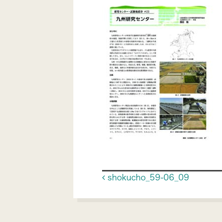
Post navigat
shokucho_59-06_09