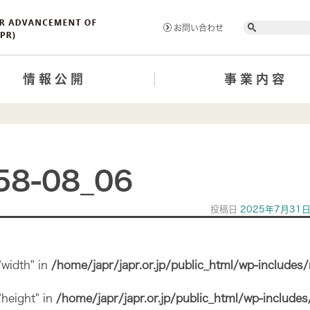
Search
お問い合わせ
情報公開
事業内容
58-08_06
投稿日
2025年7月31
"width" in
/home/japr/japr.or.jp/public_html/wp-includes
"height" in
/home/japr/japr.or.jp/public_html/wp-include