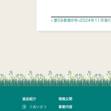
Post navigat
第58巻第8号<2024年11月発行
協会紹介
情報公開
ごあいさつ
事業内容