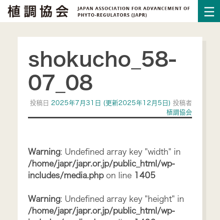
shokucho_58-
07_08
投稿日
2025年7月31日
(更新2025年12月5日)
投稿者
植調協会
Warning
: Undefined array key "width" in
/home/japr/japr.or.jp/public_html/wp-
includes/media.php
on line
1405
Warning
: Undefined array key "height" in
/home/japr/japr.or.jp/public_html/wp-