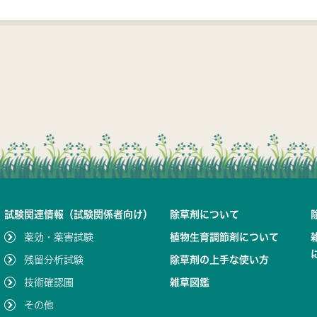
試験関連情報（試験関係者向け）
除草剤について
薬効・薬害試験
植物生育調節剤について
残留分析試験
除草剤の上手な使い方
技術確認圃
雑草図鑑
その他