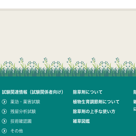
試験関連情報（試験関係者向け）
除草剤について
薬効・薬害試験
植物生育調節剤について
残留分析試験
除草剤の上手な使い方
技術確認圃
雑草図鑑
その他