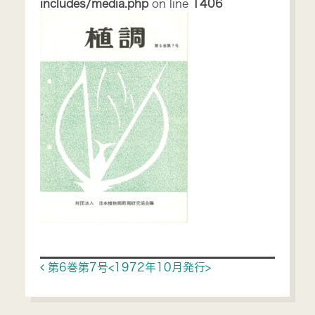
includes/media.php
on line
1406
Post navigation
第6巻第7号<1972年10月発行>