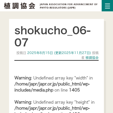
shokucho_06-
07
投稿日
2025年8月15日
(更新2025年11月27日)
投稿
者
植調協会
Warning
: Undefined array key "width" in
/home/japr/japr.or.jp/public_html/wp-
includes/media.php
on line
1405
Warning
: Undefined array key "height" in
/home/japr/japr.or.jp/public_html/wp-