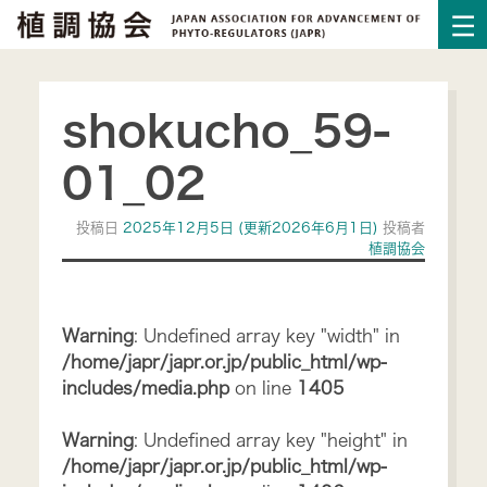
shokucho_59-
01_02
投稿日
2025年12月5日
(更新2026年6月1日)
投稿者
植調協会
Warning
: Undefined array key "width" in
/home/japr/japr.or.jp/public_html/wp-
includes/media.php
on line
1405
Warning
: Undefined array key "height" in
/home/japr/japr.or.jp/public_html/wp-