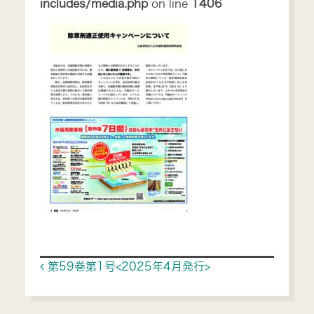
includes/media.php
on line
1406
Post navigation
第59巻第1号<2025年4月発行>