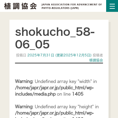
shokucho_58-
06_05
投稿日
2025年7月31日
(更新2025年12月5日)
投稿者
植調協会
Warning
: Undefined array key "width" in
/home/japr/japr.or.jp/public_html/wp-
includes/media.php
on line
1405
Warning
: Undefined array key "height" in
/home/japr/japr.or.jp/public_html/wp-