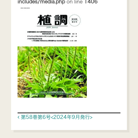
includes/media.php
on line
1406
Post navigation
第58巻第6号<2024年9月発行>