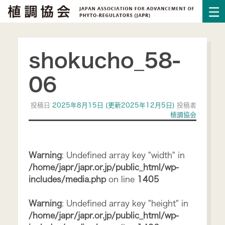
shokucho_58-
06
投稿日
2025年8月15日
(更新2025年12月5日)
投稿者
植調協会
Warning
: Undefined array key "width" in
/home/japr/japr.or.jp/public_html/wp-
includes/media.php
on line
1405
Warning
: Undefined array key "height" in
/home/japr/japr.or.jp/public_html/wp-