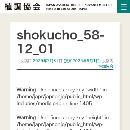
shokucho_58-
12_01
投稿日
2025年7月31日
(更新2026年5月1日)
投稿者
植調協会
Warning
: Undefined array key "width" in
/home/japr/japr.or.jp/public_html/wp-
includes/media.php
on line
1405
Warning
: Undefined array key "height" in
/home/japr/japr.or.jp/public_html/wp-