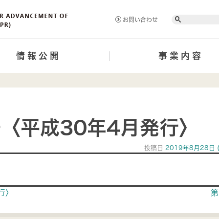
Search
お問い合わせ
情報公開
事業内容
号〈平成30年4月発行〉
投稿日
2019年8月28日
ion
行〉
第