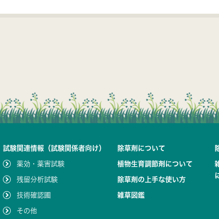
試験関連情報（試験関係者向け）
除草剤について
薬効・薬害試験
植物生育調節剤について
残留分析試験
除草剤の上手な使い方
技術確認圃
雑草図鑑
その他