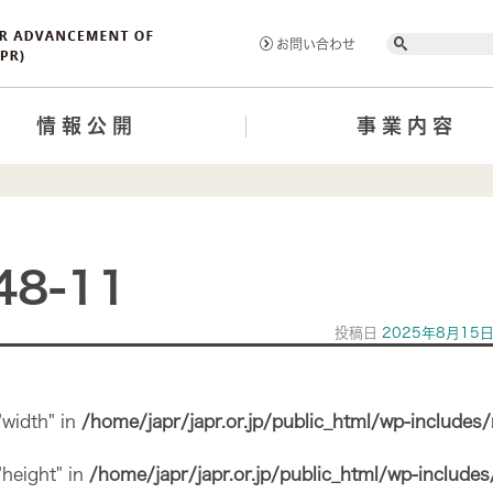
Search
お問い合わせ
情報公開
事業内容
48-11
投稿日
2025年8月15
"width" in
/home/japr/japr.or.jp/public_html/wp-includes
"height" in
/home/japr/japr.or.jp/public_html/wp-include