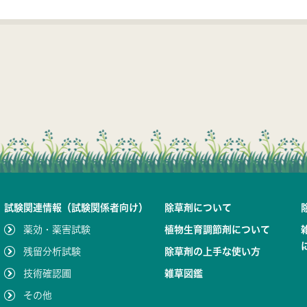
試験関連情報（試験関係者向け）
除草剤について
薬効・薬害試験
植物生育調節剤について
残留分析試験
除草剤の上手な使い方
技術確認圃
雑草図鑑
その他