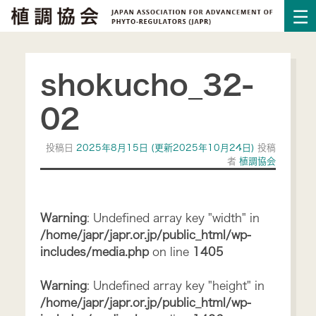
shokucho_32-
02
投稿日
2025年8月15日
(更新2025年10月24日)
投稿
者
植調協会
Warning
: Undefined array key "width" in
/home/japr/japr.or.jp/public_html/wp-
includes/media.php
on line
1405
Warning
: Undefined array key "height" in
/home/japr/japr.or.jp/public_html/wp-