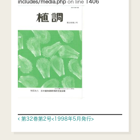
includes/media.php
on line
1406
Post navigation
第32巻第2号<1998年5月発行>