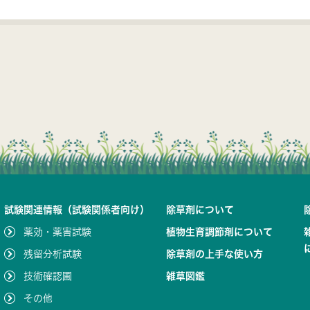
試験関連情報（試験関係者向け）
除草剤について
薬効・薬害試験
植物生育調節剤について
残留分析試験
除草剤の上手な使い方
技術確認圃
雑草図鑑
その他