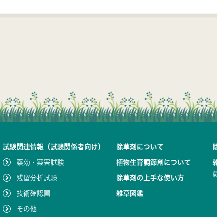
試験関連情報（試験関係者向け）
除草剤について
薬効・薬害試験
植物生育調節剤について
残留分析試験
除草剤の上手な使い方
技術確認圃
雑草図鑑
その他