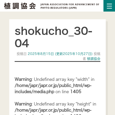
shokucho_30-
04
投稿日
2025年8月15日
(更新2025年10月27日)
投稿
者
植調協会
Warning
: Undefined array key "width" in
/home/japr/japr.or.jp/public_html/wp-
includes/media.php
on line
1405
Warning
: Undefined array key "height" in
/home/japr/japr.or.jp/public_html/wp-