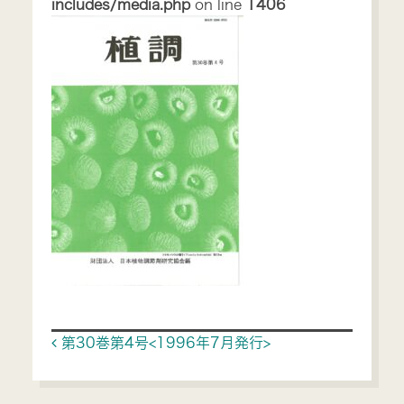
includes/media.php
on line
1406
Post navigation
第30巻第4号<1996年7月発行>