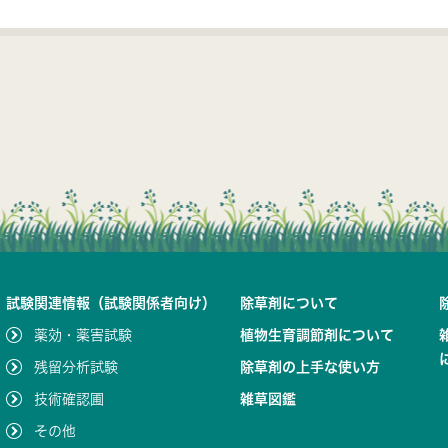
試験関連情報（試験関係者向け）
除草剤について
薬効・薬害試験
植物生育調節剤について
残留分析試験
除草剤の上手な使い方
技術確認圃
雑草図鑑
その他