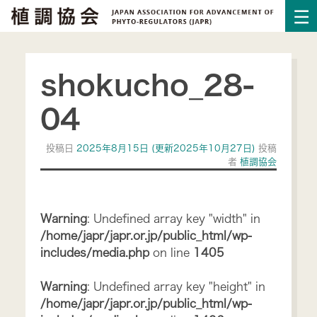
shokucho_28-
04
投稿日
2025年8月15日
(更新2025年10月27日)
投稿
者
植調協会
Warning
: Undefined array key "width" in
/home/japr/japr.or.jp/public_html/wp-
includes/media.php
on line
1405
Warning
: Undefined array key "height" in
/home/japr/japr.or.jp/public_html/wp-