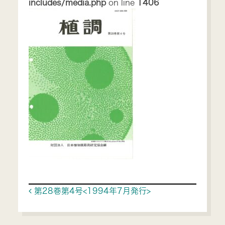
includes/media.php
on line
1406
Post navigation
第28巻第4号<1994年7月発行>