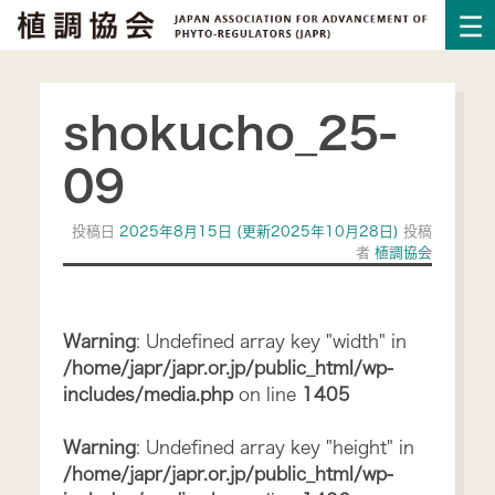
shokucho_25-
09
投稿日
2025年8月15日
(更新2025年10月28日)
投稿
者
植調協会
Warning
: Undefined array key "width" in
/home/japr/japr.or.jp/public_html/wp-
includes/media.php
on line
1405
Warning
: Undefined array key "height" in
/home/japr/japr.or.jp/public_html/wp-