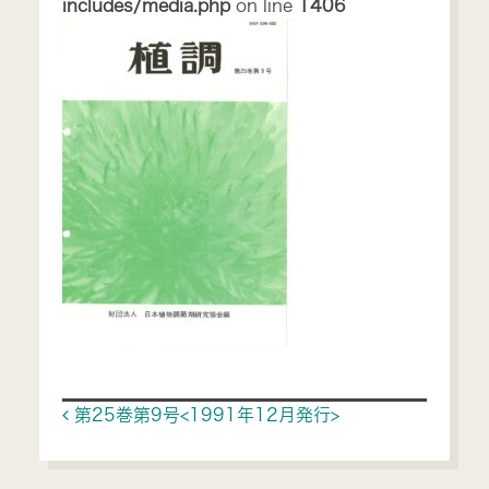
includes/media.php
on line
1406
Post navigation
第25巻第9号<1991年12月発行>