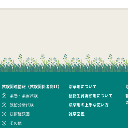
試験関連情報（試験関係者向け）
除草剤について
薬効・薬害試験
植物生育調節剤について
残留分析試験
除草剤の上手な使い方
技術確認圃
雑草図鑑
その他