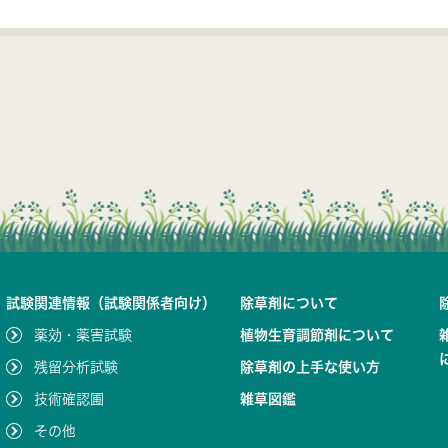
試験関連情報（試験関係者向け）
除草剤について
薬効・薬害試験
植物生育調節剤について
残留分析試験
除草剤の上手な使い方
技術確認圃
雑草図鑑
その他