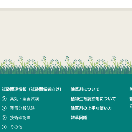
試験関連情報（試験関係者向け）
除草剤について
薬効・薬害試験
植物生育調節剤について
残留分析試験
除草剤の上手な使い方
技術確認圃
雑草図鑑
その他