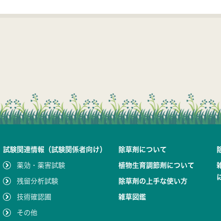
試験関連情報（試験関係者向け）
除草剤について
薬効・薬害試験
植物生育調節剤について
残留分析試験
除草剤の上手な使い方
技術確認圃
雑草図鑑
その他