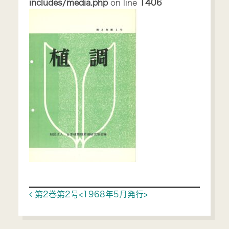
includes/media.php
on line
1406
Post navigation
第2巻第2号<1968年5月発行>