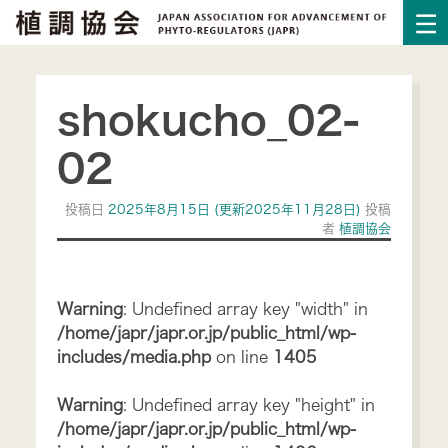
shokucho_02-
02
投稿日
2025年8月15日
(更新2025年11月28日)
投稿
者
植調協会
Warning
: Undefined array key "width" in
/home/japr/japr.or.jp/public_html/wp-
includes/media.php
on line
1405
Warning
: Undefined array key "height" in
/home/japr/japr.or.jp/public_html/wp-