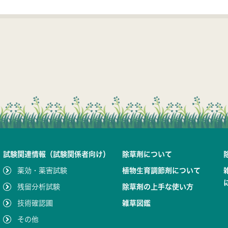
試験関連情報（試験関係者向け）
除草剤について
薬効・薬害試験
植物生育調節剤について
残留分析試験
除草剤の上手な使い方
技術確認圃
雑草図鑑
その他