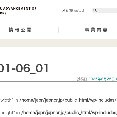
Search
お問い合わせ
情報公開
事業内容
01-06_01
投稿日
2025年8月25日
"width" in
/home/japr/japr.or.jp/public_html/wp-includes
"height" in
/home/japr/japr.or.jp/public_html/wp-include