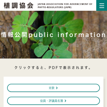
情報公開public information
クリックすると、PDFで表示されます。
ú
定款
ú
役員・評議員名簿