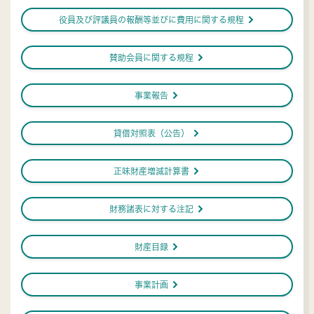
ú
役員及び評議員の報酬等並びに費用に関する規程
ú
賛助会員に関する規程
ú
事業報告
ú
貸借対照表（公告）
ú
正味財産増減計算書
ú
財務諸表に対する注記
ú
財産目録
ú
事業計画