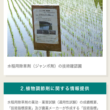
水稲用除草剤（ジャンボ剤）の技術確認圃
2.植物調節剤に関する情報提供
水稲用除草剤の薬効・薬害試験（適用性試験）の成績概要、
「技術指標原案」及び農薬メーカーが作成する「技術指標」