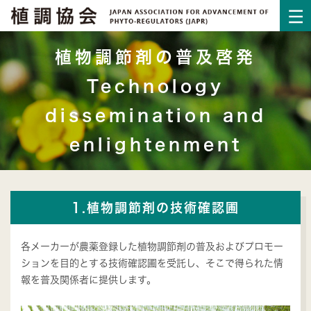
植物調節剤の普及啓発
Technology
dissemination and
enlightenment
1.植物調節剤の技術確認圃
各メーカーが農薬登録した植物調節剤の普及およびプロモー
ションを目的とする技術確認圃を受託し、そこで得られた情
報を普及関係者に提供します。