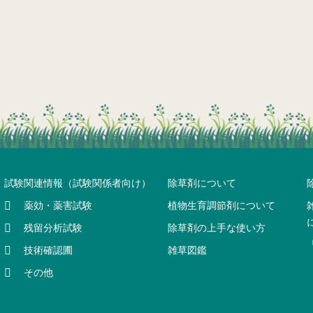
試験関連情報（試験関係者向け）
除草剤について
薬効・薬害試験
植物生育調節剤について
残留分析試験
除草剤の上手な使い方
技術確認圃
雑草図鑑
その他